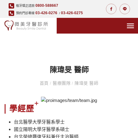
0800-588667
植牙矯正諮詢
03-426-0276
03-426-0275
預約門診專線
/
陳瑋旻 醫師
首頁
/
醫療團隊
/
陳瑋旻 醫師
學經歷
台北醫學大學牙醫系學士
國立陽明大學牙醫學系碩士
台北榮總贗復牙科兼任主治醫師