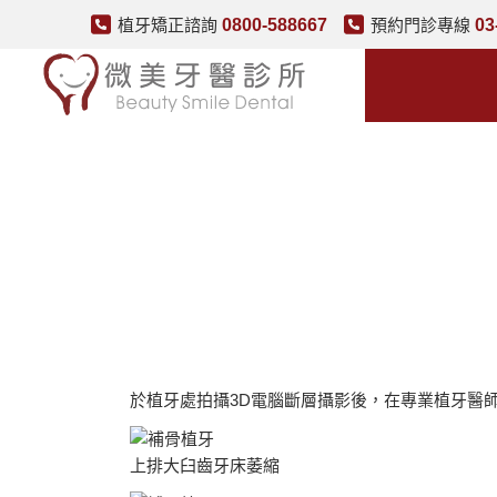
植牙矯正諮詢
0800-588667
預約門診專線
03
於植牙處拍攝3D電腦斷層攝影後，在專業植牙醫
上排大臼齒牙床萎縮