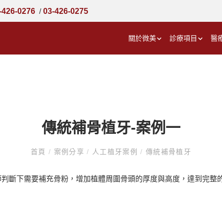
-426-0276
/
03-426-0275
關於微美
診療項目
醫
傳統補骨植牙-案例一
首頁
/
案例分享
/
人工植牙案例
/
傳統補骨植牙
師判斷下需要補充骨粉，增加植體周圍骨頭的厚度與高度，達到完整