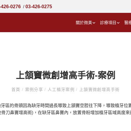
-426-0276
/
03-426-0275
關於微美
診療項目
醫
上頷竇微創增高手術-案例
首頁
/
案例分享
/
人工植牙案例
/
上頷竇微創增高手術
缺牙區的骨頭因為缺牙時間過長導致上頷竇空腔往下降，導致植牙位
波骨刀鼻竇增高術)，在缺牙區鼻竇內，放置骨粉增加植牙區域高度