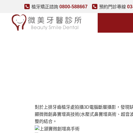
植牙矯正諮詢
0800-588667
預約門診專線
03
對於上排牙齒植牙處拍攝3D電腦斷層攝影，發現
顯微微創鼻竇增高技術(水壓式鼻竇增高術、超音
整的結合。